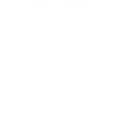
כתבה בעיתון דה מרקר The Marker
הכתבה פורסמה בערב סוכות, אוקטובר 2022,
על
הסיפור האישי והפעילות של מייסדת העמותה ועל
הקמת הביובנק לקידום המחקר. "המסע של אליס
ענן למציאת תרופה למחלה שסיכויי ההישרדות
של החולים בה אפסי", מאת רוני לינדר.
קראו עוד