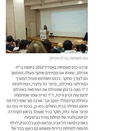
כנס משפחות בבי"ח איכילוב
ערכנו כנס משפחות באפריל 2018 בחסות בי"ח
איכילוב, שאיתו אנו מקיימים שיתוף פעולה מתמשך
גם לצורך מחקר. בכנס השתתפו מנהל המערך
הנוירולוגי באיכילוב, פרופ' ניר גלעדי, הנוירולוגיות
ד"ר נועה ברגמן שמנהלת את המרפאה באיכילוב
להפרעות זכרון וריכוז, ד"ר נורית עומר שמתמחה
במחלת קרויצפלד-יעקב וגב' אורנה מור שמרכזת את
תחום המחלה בבית החולים. כמו כן, בכנס זה נכח גם
פרופ' אהוד גזית, חוקר בכיר שעומד בראש הקתדרה
לביוטכנולוגיה של מחלות נוירודגנרטיביות
באוניברסיטת תל אביב ובראש מכון בלבטניק לגילוי
תרופות למחלות נדירות ומשמש גם כיועץ בכיר של