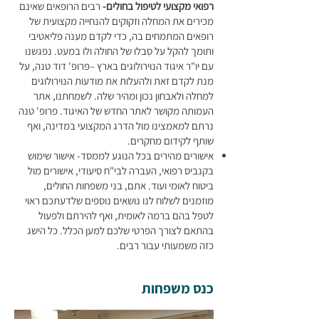
רפואי מקצועי לטיפול בחולים-
רבים הרופאים שאינם
מכירים את המחלה וזקוקים להנחייה מקצועית של
רופאים המתמחים בה, כדי לקדם מענה פליאטיבי
ותומך להקל על סִבלו של החולה ולו במעט. נפגשנו
עם יו"ר איגוד הנוירולוגים בארץ –פרופ' דוד טנה, על
מנת לקדם זאת ולהעלות את מודעות הנוירולוגים
למחלה ולאבחון נכון ומהיר שלה. לשמחתנו, אתר
העמותה מקושר לאתר החדש של האיגוד. פרופ' טנה
נרתם למאמצינו מול הדרג המקצועי במדינה, ואף
שותף לקידום מחקרים.
אישורים מהירים בכל הנוגע לממסד- אישור שימוש
בקנביס רפואי, העברה לבי"ח סיעודי, אישורים מול
ביטוח לאומי ועוד. אתם, בני משפחות החולים,
מוזמנים לשלוח לנו נושאים נוספים שלדעתכם ראוי
לטפל בהם ברמה לאומית, ואף להירתם ולפעול
בהתאם לצורך הפרטי שלכם למען הכלל. כל הישג
כזה משמעותי עבור רבים.
כנס משפחות