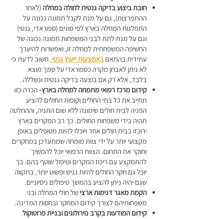
חובת ביצוע בדיקה גנטית לחולה במחלה
(לאחר
ההתפרצות), גם על מנת לקבל תמונה נכונה על
התפלגות המחלה בארץ לפי סוגים (ספוראדי, גנטי)
וגם על מנת לתת לבני המשפחות תמונה נכונה של
החשיפה המשפחתית למחלה זו, ואפשרות להיערך
עתידית בהתאם
באמצעות ייעוץ גנטי.
חשוב לדעת כי
לא ניתן לאבחן מקרה כספוראדי על סמך מוצא
בלבד, אלא רק אם בוצעה בדיקה גנטית ונשללה.
קידום מרכז רפואי מתמחה למחלה בארץ-
הכרה כזו
תחייב את כל בתי החולים וקופות החולים להציע
הפניה לבית חולים שימונה ללא שום התניה, וההחלטה
תהיה בידי משפחות החולים. כך רב המקרים בארץ
ירוכזו בבית חולים אחד ויוכלו להיות מטופלים באופן
מקצועי יותר על ידי צוות מומחה שמתעדכן במחקרים
וחוקר את התחום. הצוות הרפואי יוכל להמשיך
להתמקצע עם ריכוז המקרים וטיפול שוטף בהם. כך
יוכל גם חקר החולים להיות נגיש ופשוט יותר, בתקווה
שגם יהיה ניתן להציע בהמשך טיפולים ניסיוניים.
הקמת מאגר דגימות ארצי
של חולי המחלה ובני
משפחותיהם לצורך קידום המחקר ובחסות המדינה.
קידום המודעות בקרב נוירולוגים ובניית פרוטוקול