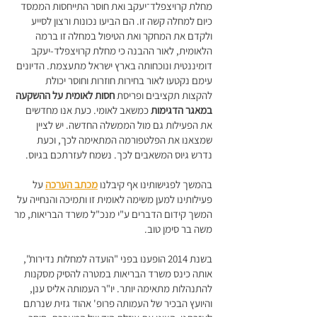
מחלת קרויצפלד־יעקב ואת חוסר התייחסות הממסד
כיום למחלה קשה זו. הם הביעו נכונות ורצון לסייע
ולקדם את המחקר ואת הטיפול במחלה זו ברמה
הלאומית, לאור ההבנה כי מחלת קרויצפלד-יעקב
דומיננטית ונוכחותה בארץ ישראל מתעצמת. הדיונים
עימם נקטעו לאור בחירות חוזרות וחוסר יכולת
להקצות תקציבים ופריסת
חסות לאומית על ההשקעה
במאגר הדגימות
כמשאב לאומי. כעת אנו מחדשים
את הפעילות גם מול הממשלה החדשה. יש לציין
שמצאנו את הפלטפורמה המתאימה לכך, וכעת
נדרש גיוס המשאבים לכך. נשמח לעזרתכם בגיוס.
בהמשך לפגישותינו אף קיבלנו
מכתב הערכה
על
פעילותינו למען משימה לאומית זו ותמיכה והנחייה על
המשך קידום הדברים ע"י מנכ"ל משרד הבריאות, מר
משה בר סימן טוב.
בשנת 2014 הופענו בפני "הועדה למחלות נדירות",
אותה כינס משרד הבריאות במטרה להסיק מסקנות
להתנהלות מתאימה יותר. יו"ר העמותה אליס ענן,
והיועץ הבכיר של העמותה פרופ' אהוד גזית שנרתם