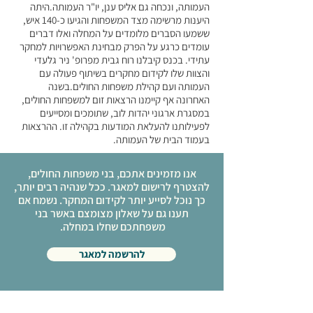
העמותה, ונכחה גם אליס ענן, יו"ר העמותה.היתה
היענות מרשימה מצד המשפחות והגיעו כ-140 איש,
ששמעו הסברים מלומדים על המחלה ואלו דברים
עומדים כרגע על הפרק מבחינת האפשרויות למחקר
עתידי. בכנס קיבלנו רוח גבית מפרופ' ניר גלעדי
והצוות שלו לקידום מחקרים בשיתוף פעולה עם
העמותה ועם קהילת משפחות החולים.בשנה
האחרונה אף קיימנו הרצאות זום למשפחות החולים,
במסגרת ארגוני יהדות לוב, שתומכים ומסייעים
לפעילותנו להעלאת המודעות בקהילה זו. ההרצאות
בעמוד הבית של העמותה.
אנו מזמינים אתכם, בני משפחות החולים,
להצטרף לרישום למאגר. ככל שנהיה רבים יותר,
כך נוכל לסייע יותר לקידום המחקר. נשמח אם
תענו גם על שאלון מצומצם באשר בני
משפחתכם שחלו במחלה.
להרשמה למאגר