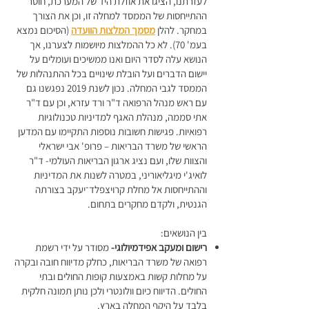
לעזרתנו, הציגו את אוזלת היד של המערכת, חוסר
ההתייחסות של הממסד למחלה זו, וכן את הצורך
במחקר. להלן
מסמך המלצות הוועדה
(הסיכום נמצא
בעמ' 70). לא כל ההמלצות מיושמות לצערנו, אך
הנושא עלה לסדר היום ואנו ממשיכים ועומלים על
יישום הדברים ועל הובלת שינויים בכל ההתנהלות של
הממסד לגבי המחלה. נכון לשנת 2019 נפגשנו גם
עם ראש מנהל הרפואה ד"ר ורד עזרא, וכן עם ד"ר
אתי סממה, מנהלת האגף למדיניות טכנולוגיות
רפואיות. פגישות חשובות נוספות התקיימו עם המדען
הראשי של משרד הבריאות – פרופ' אבי ישראלי
והצוות שלו, ועם נציג ארגון הבריאות העולמי- ד"ר
לואיג'י מיגליאוריני, במטרה לשנות את המדיניות
וההתייחסות אל מחלת קרויצפלד־יעקב בצורתה
הגנטית, ולקדם מחקרים בתחום.
בין הנושאים:
רישום ומעקב אפידמיולוגי-
מסודר על ידי רשמת
רפואה של משרד הבריאות, כחלק מדיווח חובה ובקרה
על מחלות קשות באמצעות קופות החולים ובתי
החולים. הדיווח כיום וולונטרי ולכן נותן תמונה חלקית
בלבד על היקף המחלה בארץ.