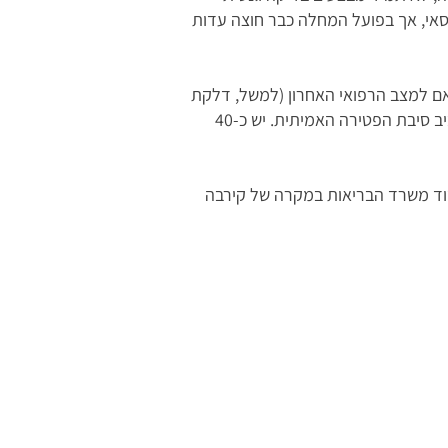
סאי, אך בפועל המחלה כבר חוצה עדות
ם למצב הרפואי האחרון (למשל, דלקת
ריאות) ולא קרויצפלד-יעקב. הדבר מעוות את התמונה האמיתית על מצב המחלה בארץ, וגם גורם לעמימות סביב סיבת הפטירה האמיתית. יש כ-40
יך PGT- מיון עוברים טרום השרשה, בסבסוד משרד הבריאות במקרה של קירבה