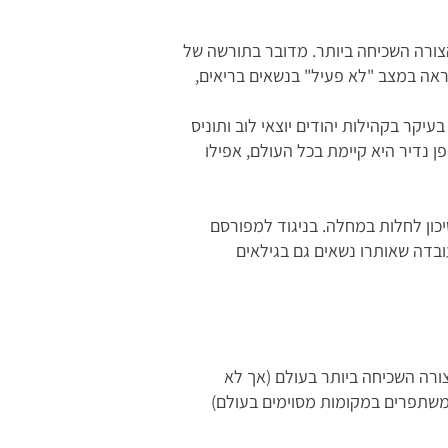
כ-10%-15% מהמקרים של CJD בעולם, אך בישראל זו הצורה השכיחה ביותר. מדובר בתורשה של
מצא כנראה במצב "לא פעיל" בנשאים בריאים,
הגנטית- מוטציה בגן בקודון E200K. בעבר הייתה נפוצה בעיקר בקהילות יהודים יוצאי לוב ותוניס
ן נדיר היא קיימת בכל העולם, אפילו
יכון לחלות במחלה. בניגוד למפורסם
בדה שאותרו נשאים גם בגילאים
הצורה השכיחה ביותר בעולם (אך לא
ים כ־2 למיליון, מאחר שהמעקב והאבחון משתפרים במקומות מסוימים בעולם)