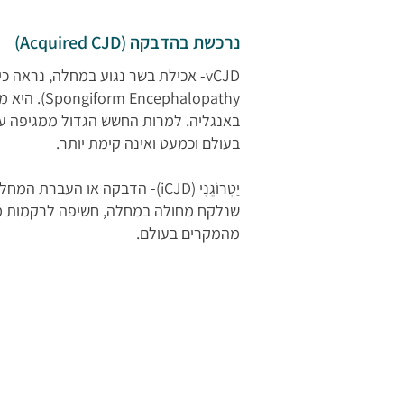
נרכשת בהדבקה (Acquired CJD)
halopathy
בעולם וכמעט ואינה קימת יותר.
יַטְרוֹגֶנִי (iCJD)- הדבקה א
מהמקרים בעולם.