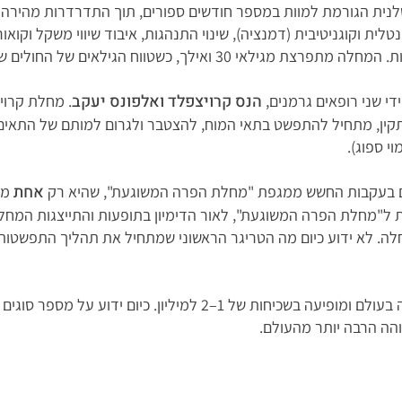
טלנית הגורמת למוות במספר חודשים ספורים, תוך התדרדרות מהירה מ
לית וקוגניטיבית (דמנציה), שינוי התנהגות, איבוד שיווי משקל וקואור
 הגילאים של החולים שנצפו רחב מאוד, עד לגיל מבוגר מאוד.
הנס קרויצפלד ואלפונס יעקב
. מחלת קרוי
מתקפל באופן לא תקין, מתחיל להתפשט בתאי המוח, להצטבר ולגרום למותם של ה
י ספוג).
אחת
בעקבות החשש ממגפת "מחלת הפרה המשוגעת", שהיא רק
מצ
 ל"מחלת הפרה המשוגעת", לאור הדימיון בתופעות והתייצגות המחלה
ה. לא ידוע כיום מה הטריגר הראשוני שמתחיל את תהליך התפשטות הח
מחלת קרויצפלד-יעקב הינה מחלה נדירה בעולם ומופיעה בשכיחות של 1
והה הרבה יותר מהעולם.