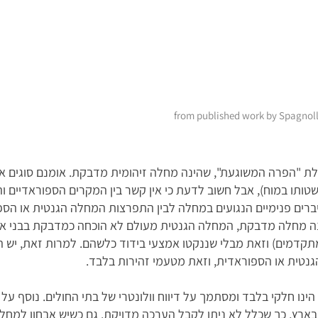
from published work by Spagnolli
 "הפרה המשוגעת", שהינה מחלה זיהומית מדבקת. אומנם סוגים אל
ב ה"פגום" והתפשטותו במוח), אבל חשוב לדעת כי אין קשר בין המקרים הספורא
יברים פנימיים הנגועים במחלה לבין התפרצות המחלה הגנטית או הספו
מחלה מדבקת, המחלה הגנטית מעולם לא הוכחה כמדבקת בבני אדם. 
 מתקדמים) וזאת מבלי שננקטו אמצעי בידוד כלשהם. למרות זאת, יש
נטית או הספוראדית, וזאת מטעמי זהירות בלבד.
ו חלקי בלבד ומסתמך על דיווח וולונטרי של בתי החולים. נוסף על 
ים בארץ, כך שכלל לא ניתן לקבל הערכה מדויקת. גם כשיש אבחון למח