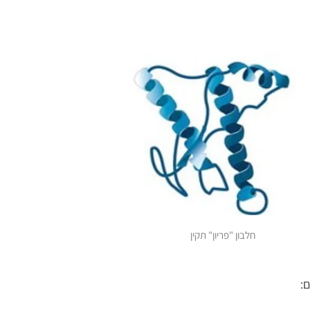
חלבון "פריון" תקין
: