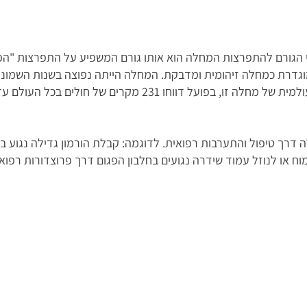
Spongiform Encep). היא מוגדרת כמחלה זיהומית ומדבקת. המחלה הייתה נפוצה בש
ו העברת המחלה דרך טיפול והתערבות רפואית. לדוגמה: קבלת הורמון גדילה נ