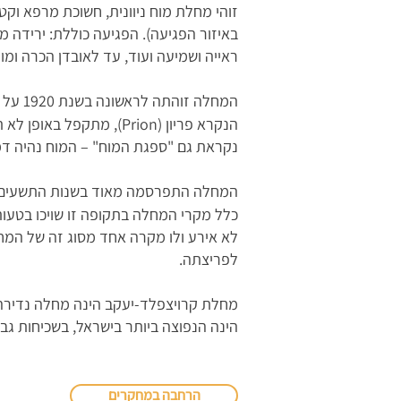
זוהי מחלת מוח ניוונית, חשוכת מרפא וק
באיזור הפגיעה). הפגיעה כוללת: ירידה מנט
ראייה ושמיעה ועוד, עד לאובדן הכרה ומוות. המחלה מתפרצת מגילאי 30 ואילך, כשטווח
המחלה זוהתה לראשונה בשנת 1920 על ידי שני רופאים גרמנים,
הנקרא פריון (Prion), 
נקראת גם "ספגת המוח" – המוח נהיה דמו
המחלה התפרסמה מאוד בשנות התשעים 
כלל מקרי המחלה בתקופה זו שויכו בטעות
לא אירע ולו מקרה אחד מסוג זה של המחל
לפריצתה.
הינה הנפוצה ביותר בישראל, בשכיחות גב
הרחבה במחקרים