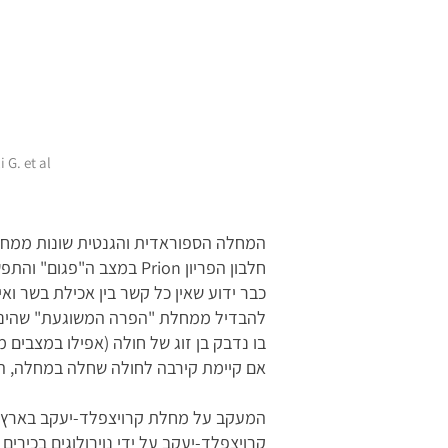
 G. et al
המחלה הספוראדית והגנטית שונות ממחלת
חלבון הפריון Prion במצ
כבר ידוע שאין כל קשר בין אכילת בשר וא
להבדיל ממחלת "הפרה המשוגעת" שהינה 
בו נדבק בן זוג של חולה (אפילו במצבים
אם קיימת קירבה לחולה שחלה במחלה, הג
​המעקב על מחלת קרויצפלד-יעקב בארץ הינ
קרויצפלד-יעקב על ידי נוירולוגים בכיר