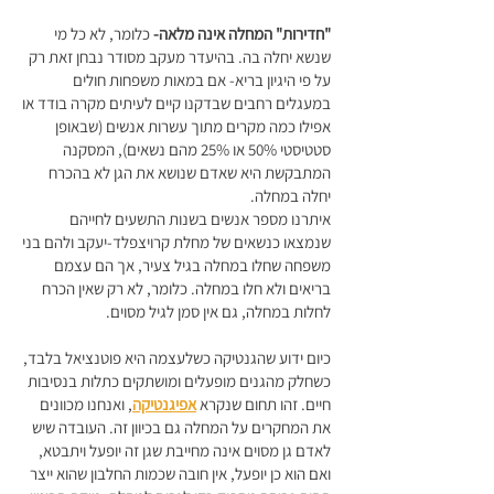
"חדירות" המחלה אינה מלאה-
כלומר, לא כל מי
שנשא יחלה בה. בהיעדר מעקב מסודר נבחן זאת רק
על פי היגיון בריא- אם במאות משפחות חולים
במעגלים רחבים שבדקנו קיים לעיתים מקרה בודד או
אפילו כמה מקרים מתוך עשרות אנשים (שבאופן
סטטיסטי 50% או 25% מהם נשאים), המסקנה
המתבקשת היא שאדם שנושא את הגן לא בהכרח
יחלה במחלה.
איתרנו מספר אנשים בשנות התשעים לחייהם
שנמצאו כנשאים של מחלת קרויצפלד-יעקב ולהם בני
משפחה שחלו במחלה בגיל צעיר, אך הם עצמם
בריאים ולא חלו במחלה. כלומר, לא רק שאין הכרח
לחלות במחלה, גם אין סמן לגיל מסוים.
כיום ידוע שהגנטיקה כשלעצמה היא פוטנציאל בלבד,
כשחלק מהגנים מופעלים ומושתקים כתלות בנסיבות
חיים. זהו תחום שנקרא
אפיגנטיקה
, ואנחנו מכוונים
את המחקרים על המחלה גם בכיוון זה. העובדה שיש
לאדם גן מסוים אינה מחייבת שגן זה יופעל ויתבטא,
ואם הוא כן יופעל, אין חובה שכמות החלבון שהוא ייצר