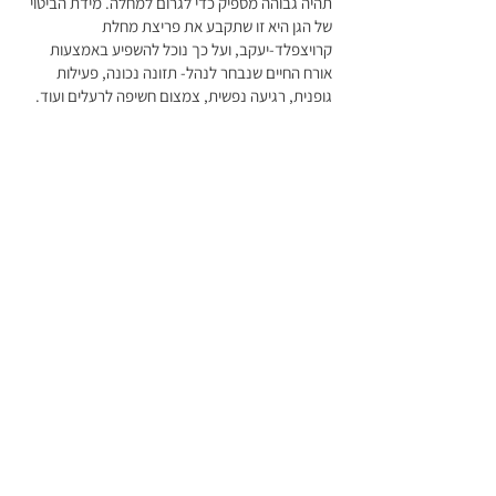
תהיה גבוהה מספיק כדי לגרום למחלה. מידת הביטוי
של הגן היא זו שתקבע את פריצת מחלת
קרויצפלד-יעקב, ועל כך נוכל להשפיע באמצעות
אורח החיים שנבחר לנהל- תזונה נכונה, פעילות
גופנית, רגיעה נפשית, צמצום חשיפה לרעלים ועוד.
חשוב לדעת שכיום ניתן לקבל טיפול פסיכולוגי ללא
עלות, או בעלות נמוכה,
במסגרת קופות
החולים
כחלק מסל הבריאות. כדאי מאוד להיעזר
בשירות זה או לחילופין בטיפול פרטי, רק אל תישארו
עם זה לבד.
המידע באתר נועד למטרות מידע בלבד ואינו
מחליף ייעוץ רפואי אישי.
קישור להבהרות
משפטיות.
הבהרות משפטיות
© Creutzfeldt-Jakob Foundation Israel
ורפואיות
|
תנאי שימוש
|
מדיניות פרטיות
|
הצהרת נגישות
|
יצירת
קשר